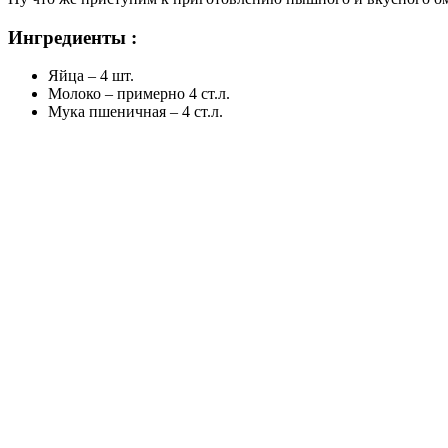
Ингредиенты :
Яйца – 4 шт.
Молоко – примерно 4 ст.л.
Мука пшеничная – 4 ст.л.
Как приготовить:
1В отдельную посуду разбиваем яйца. Отмеряем молоко. Чаще в
2Солим яичную смесь и начинаем размешивать. Можно использо
3При смешивании аккуратно добавляем просеянную, пшеничную 
в яичную смесь.
4Размешиваем полученную смесь до удаления всех мучных ком
5Растопленным сливочным маслом смазываем чашу мультивар
6Выливаем яичную смесь в чашу. Устанавливаем режим «Выпеч
7По окончании приготовления можно оставить омлет еще на не