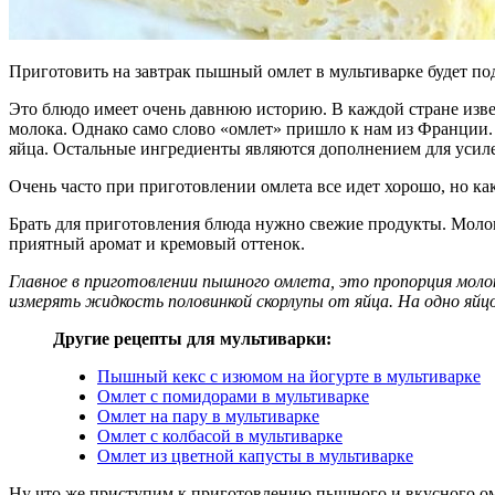
Приготовить на завтрак пышный омлет в мультиварке будет по
Это блюдо имеет очень давнюю историю. В каждой стране извес
молока. Однако само слово «омлет» пришло к нам из Франции. 
яйца. Остальные ингредиенты являются дополнением для усиле
Очень часто при приготовлении омлета все идет хорошо, но как
Брать для приготовления блюда нужно свежие продукты. Моло
приятный аромат и кремовый оттенок.
Главное в приготовлении пышного омлета, это пропорция моло
измерять жидкость половинкой скорлупы от яйца. На одно яйцо,
Другие рецепты для мультиварки:
Пышный кекс с изюмом на йогурте в мультиварке
Омлет с помидорами в мультиварке
Омлет на пару в мультиварке
Омлет с колбасой в мультиварке
Омлет из цветной капусты в мультиварке
Ну что же приступим к приготовлению пышного и вкусного ом