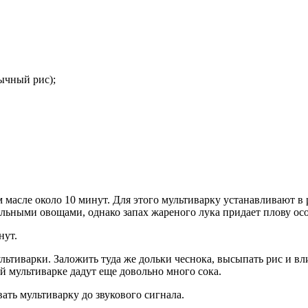
бычный рис);
 масле около 10 минут. Для этого мультиварку устанавливают 
тальными овощами, однако запах жареного лука придает плову ос
нут.
ьтиварки. Заложить туда же дольки чеснока, высыпать рис и вл
й мультиварке дадут еще довольно много сока.
ать мультиварку до звукового сигнала.