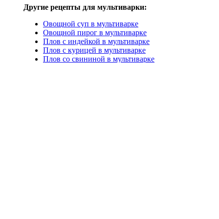
Другие рецепты для мультиварки:
Овощной суп в мультиварке
Овощной пирог в мультиварке
Плов с индейкой в мультиварке
Плов с курицей в мультиварке
Плов со свининой в мультиварке
В наше время многие чтят религиозные заповеди и соблюдают п
Постный овощной плов в мультиварке
Летом постный плов можно
подбирать по своему вкусу,
получается с тыквой и нут
Ингредиенты:
рис — 1 стакан;
вода — 2 стакана;
замороженная смесь («Весе
лук — 1 шт.;
подсолнечное масло, соль, 