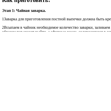
Как приготовить:
Этап 1: Чайная заварка.
1Заварка для приготовления постной выпечки должна быть креп
2Всыпаем в чайник необходимое количество заварки, заливаем 
образом пар может выйти, а эфирные масла, содержащиеся в за
Другие рецепты для мультиварки:
Гороховый суп с бараниной в мультиварке
Суп щавелевый в мультиварке
Вкусный гороховый суп в мультиварке
Суп с плавленым сыром в мультиварке
Суп с клецками в мультиварке
3Заварка настаивается в течение 10-15 минут. После ее остыва
хорошо перемешиваем.
Этап 2: Подготовка муки
1Всю муку следует просеять через сито и освободить е от ком
Этап 3: Приготовление теста
1В миксер необходимо залить холодную заварку, постное масло