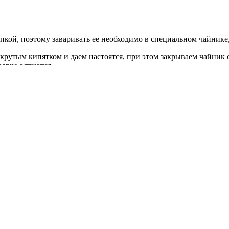
кой, поэтому заваривать ее необходимо в специальном чайнике,
крутым кипятком и даем настоятся, при этом закрываем чайник с
варке остаются.
ния, необходимо процедить чай через сито и выбросить заварку.
очков. Для постной выпечки лучше всего подойдет пшеничная му
 и смешать это с небольшим количеством муки.