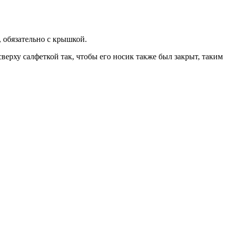
 обязательно с крышкой.
верху салфеткой так, чтобы его носик также был закрыт, таким
 В процеженный чай добавляем необходимое количество сахара и
ка тонкого помола высшего сорта.