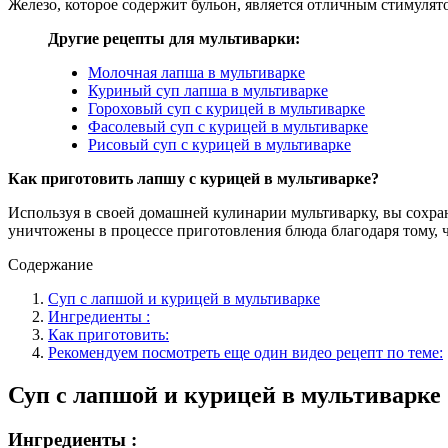
Железо, которое содержит бульон, является отличным стимуля
Другие рецепты для мультиварки:
Молочная лапша в мультиварке
Куриный суп лапша в мультиварке
Гороховый суп с курицей в мультиварке
Фасолевый суп с курицей в мультиварке
Рисовый суп с курицей в мультиварке
Как приготовить лапшу с курицей в мультиварке?
Используя в своей домашней кулинарии мультиварку, вы сохра
уничтожены в процессе приготовления блюда благодаря тому, ч
Содержание
Суп с лапшой и курицей в мультиварке
Ингредиенты :
Как приготовить:
Рекомендуем посмотреть еще один видео рецепт по теме:
Суп с лапшой и курицей в мультиварке
Ингредиенты :