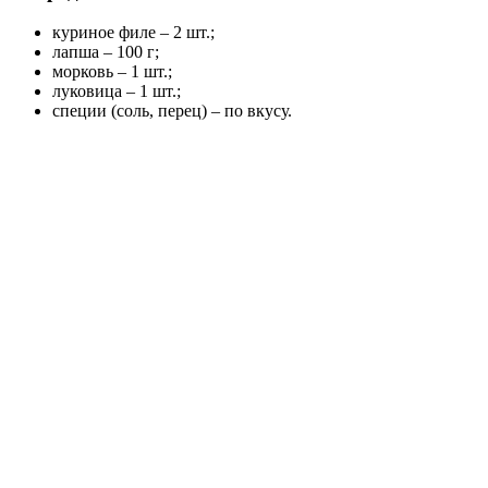
куриное филе – 2 шт.;
лапша – 100 г;
морковь – 1 шт.;
луковица – 1 шт.;
специи (соль, перец) – по вкусу.
Как приготовить:
1Луковицу нарезаем мелким кубиком, а морковь – тонко кружоч
минут программу «Выпечка».
2Когда время выпекания истечет, добавить порезанные овощи 
около получаса.
3Приготовленное блюдо рекомендуется подавать сразу же посл
За неимением куриного филе мясо можно заменить на другой бе
Рекомендуем посмотреть еще один видео