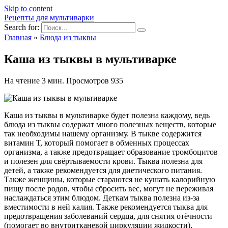
Skip to content
Рецепты для мультиварки
Search for:
Главная
»
Блюда из тыквы
Каша из тыквы в мультиварке
На чтение
3 мин.
Просмотров
935
Каша из тыквы в мультиварке будет полезна каждому, ведь
блюда из тыквы содержат много полезных веществ, которые
так необходимы нашему организму. В тыкве содержится
витамин Т, который помогает в обменных процессах
организма, а также предотвращает образование тромбоцитов
и полезен для свёртываемости крови. Тыква полезна для
детей, а также рекомендуется для диетического питания.
Также женщины, которые стараются не кушать калорийную
пищу после родов, чтобы сбросить вес, могут не переживая
наслаждаться этим блюдом. Деткам тыква полезна из-за
вместимости в ней калия. Также рекомендуется тыква для
предотвращения заболеваний сердца, для снятия отёчности
(помогает во внутритканевой циркуляции жидкости),