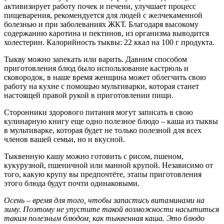
активизирует работу почек и печени, улучшает процесс
пищеварения, рекомендуется для людей с желчекаменной
болезнью и при заболеваниях ЖКТ. Благодаря высокому
содержанию каротина и пектинов, из организма выводится
холестерин. Калорийность тыквы: 22 ккал на 100 г продукта.
Тыкву можно запекать или варить. Давним способом
приготовления блюд было использование кастрюль и
сковородок, в наше время женщина может облегчить свою
работу на кухне с помощью мультиварки, которая станет
настоящей правой рукой в приготовлении пищи.
Сторонники здорового питания могут записать в свою
кулинарную книгу еще одно полезное блюдо – каша из тыквы
в мультиварке, которая будет не только полезной для всех
членов вашей семьи, но и вкусной.
Тыквенную кашу можно готовить с рисом, пшеном,
кукурузной, пшеничной или манной крупой. Независимо от
того, какую крупу вы предпочтёте, этапы приготовления
этого блюда будут почти одинаковыми.
Осень – время для того, чтобы запастись витаминами на
зиму. Поэтому не упустите такой возможности насытиться
таким полезным блюдом, как тыквенная каша. Это блюдо